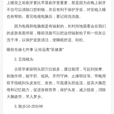
上睡觉之前刷牙要比早晨刷牙更重要，那是因为在晚上刷牙
不仅可以清除口腔积物，并且有利于保护牙齿，对安稳入睡
也有帮助。看完电视电脑后，要记得洗洗脸。
因为电视和电脑都是有辐射的，长时间地观看会在我们
的皮肤表面停留，睡前洗脸可以把这些辐射粒子和一些灰尘
洗干净，以保护皮肤清洁，使睡眠舒适、轻松。
睡前先做七件事 让你远离“亚健康”
2. 五指梳头
古医学家探明头部穴位较多，通过梳理，可起到按摩、
刺激作用，能平肝、熄风、开窍守神、止痛明目等。早晚用
双手指梳到头皮发红、发热，可疏通头部血流，提高大脑思
维和记忆能力，促进发根营养，保护头发，减少脱发，消除
大脑疲劳，早入梦乡。
3. 散步10-20分钟