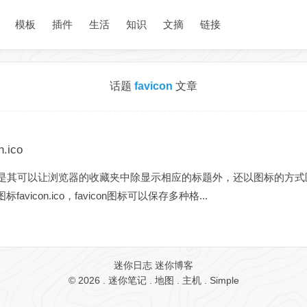
模板
插件
生活
知识
文摘
链接
话题
favicon
文章
ico
 Icon的缩写，是其可以让浏览器的收藏夹中除显示相应的标题外，还以图标
icon.ico，favicon图标可以保存多种格...
迷你日志
迷你博客
© 2026 .
迷你笔记
.
地图
.
主机
.
Simple