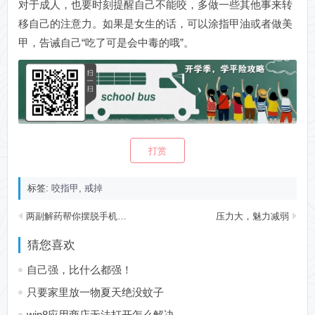
对于成人，也要时刻提醒自己不能咬，多做一些其他事来转
移自己的注意力。如果是女生的话，可以涂指甲油或者做美
甲，告诫自己“吃了可是会中毒的哦”。
打赏
标签:
咬指甲
,
戒掉
两副解药帮你摆脱手机依赖症
压力大，魅力减弱
猜您喜欢
自己强，比什么都强！
只要家里放一物夏天绝没蚊子
win8应用商店无法打开怎么解决