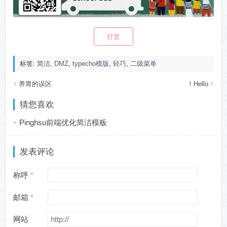
打赏
标签:
简洁
,
DMZ
,
typecho模版
,
轻巧
,
二级菜单
养胃的误区
Hello！
猜您喜欢
Pinghsu前端优化简洁模板
发表评论
称呼
邮箱
网站