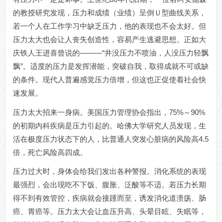
的教授研究发现，压力和成绩（业绩）呈倒Ｕ型曲线关系，
若一个人在工作学习中缺乏压力，他的表现也不会太好。但
压力太大也会让人丧失创造性，容易产生逃避思想。正如大
庆铁人王进喜曾说的―――“井没压力不喷油，人没压力轻飘
飘”。适度的压力是发挥潜能，突破自我，取得成就不可或缺
的条件。现代人普遍感觉压力倍增，但这也正促使着社会快
速发展。
压力太大招来一身病。美国压力管理协会指出，75%～90%
的初期内科疾病是压力引起的。哈佛大学研究人员发现，生
活在极度压力状态下的人，比普通人突发心脏病的风险高4.5
倍，死亡风险高四成。
压力过大时，身体会给我们发出各种警报。消化系统的表现
最强烈，会出现吃不下饭、腹胀、泛酸等不适。若压力长期
得不到有效管控，疾病就会接踵而至，诱发消化道溃疡、肠
癌、胃癌等。压力太大会让血压升高、头晕目眩、失眠等，