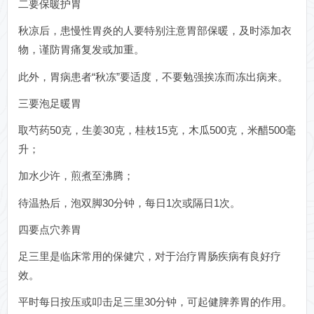
二要保暖护胃
秋凉后，患慢性胃炎的人要特别注意胃部保暖，及时添加衣
物，谨防胃痛复发或加重。
此外，胃病患者“秋冻”要适度，不要勉强挨冻而冻出病来。
三要泡足暖胃
取芍药50克，生姜30克，桂枝15克，木瓜500克，米醋500毫
升；
加水少许，煎煮至沸腾；
待温热后，泡双脚30分钟，每日1次或隔日1次。
四要点穴养胃
足三里是临床常用的保健穴，对于治疗胃肠疾病有良好疗
效。
平时每日按压或叩击足三里30分钟，可起健脾养胃的作用。