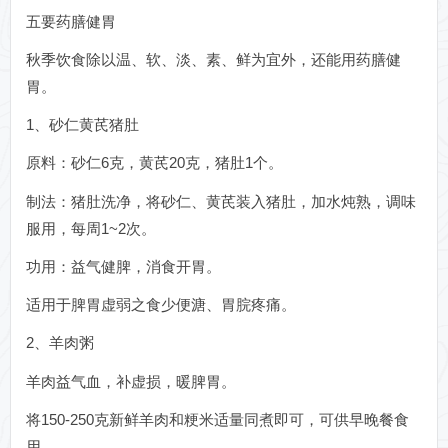
五要药膳健胃
秋季饮食除以温、软、淡、素、鲜为宜外，还能用药膳健
胃。
1、砂仁黄芪猪肚
原料：砂仁6克，黄芪20克，猪肚1个。
制法：猪肚洗净，将砂仁、黄芪装入猪肚，加水炖熟，调味
服用，每周1~2次。
功用：益气健脾，消食开胃。
适用于脾胃虚弱之食少便溏、胃脘疼痛。
2、羊肉粥
羊肉益气血，补虚损，暖脾胃。
将150-250克新鲜羊肉和粳米适量同煮即可，可供早晚餐食
用。