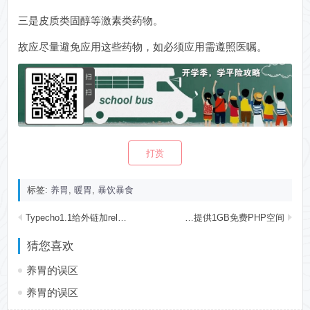
三是皮质类固醇等激素类药物。
故应尽量避免应用这些药物，如必须应用需遵照医嘱。
打赏
标签:
养胃
,
暖胃
,
暴饮暴食
Typecho1.1给外链加rel="nofollow"和target="_blank"属性
RapidWeb提供1GB免费PHP空间
猜您喜欢
养胃的误区
养胃的误区