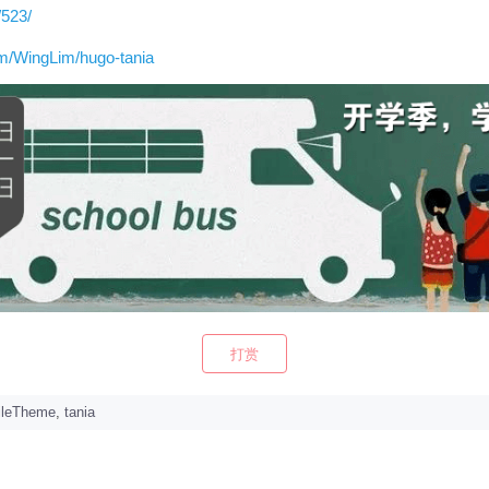
/523/
om/WingLim/hugo-tania
打赏
ileTheme
,
tania