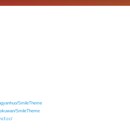
yangyanhuo/SmileTheme
etokuwan/SmileTheme
mcf.cc/