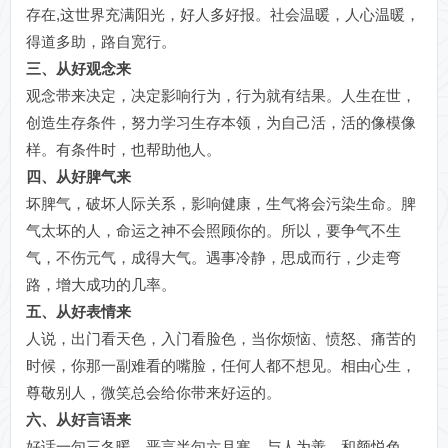
存在,这世界充满阳光，好人多好报。社会温暖，人心温暖，
得道多助，路自宽行。
三、从好观念来
观念带来决定，决定影响行为，行为就有结果。人生在世，
创造生存条件，努力学习生存本领，为自己活，活的像模像
样。有条件时，也帮助他人。
四、从好脾气来
坏脾气，破坏人际关系，影响健康，生气将会污染生命。脾
气太坏的人，命运之神不会照顾你的。所以，要争气不生
气，不伤元气，成得大气。遇事冷静，思成而行，少走弯
路，增大成功的几率。
五、从好表情来
人说，出门看天色，入门看脸色，当你烦恼、愤怒、痛苦的
时候，你那一副难看的嘴脸，任何人都不想见。相由心生，
尊敬别人，微笑总会给你带来好运的。
六、从好言语来
好话一句三冬暖，恶言半句六月寒。与人为善，和颜悦色、