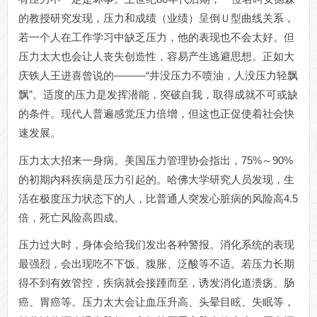
的教授研究发现，压力和成绩（业绩）呈倒Ｕ型曲线关系，
若一个人在工作学习中缺乏压力，他的表现也不会太好。但
压力太大也会让人丧失创造性，容易产生逃避思想。正如大
庆铁人王进喜曾说的―――“井没压力不喷油，人没压力轻飘
飘”。适度的压力是发挥潜能，突破自我，取得成就不可或缺
的条件。现代人普遍感觉压力倍增，但这也正促使着社会快
速发展。
压力太大招来一身病。美国压力管理协会指出，75%～90%
的初期内科疾病是压力引起的。哈佛大学研究人员发现，生
活在极度压力状态下的人，比普通人突发心脏病的风险高4.5
倍，死亡风险高四成。
压力过大时，身体会给我们发出各种警报。消化系统的表现
最强烈，会出现吃不下饭、腹胀、泛酸等不适。若压力长期
得不到有效管控，疾病就会接踵而至，诱发消化道溃疡、肠
癌、胃癌等。压力太大会让血压升高、头晕目眩、失眠等，