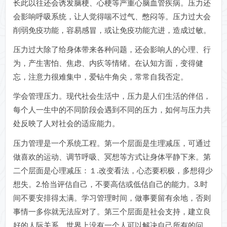
长此以往还会诱发脑梗、心梗等严重心脑血管疾病。压力还
会影响呼吸系统，让人觉得喘不过气、憋闷等。压力过大会
削弱免疫功能，容易感冒，或让免疫功能亢进，造成过敏。
压力过大除了给身体带来各种问题，还会影响人的心理、行
为，产生害怕、焦虑、内疚等情绪。在认知方面，变得健
忘，注意力很难集中，爱钻牛角尖，常常自我否定。
学会管理压力。现代社会生活中，压力是人们生活的伴侣，
每个人一生中的不同阶段会遇到不同的压力，如何与压力共
处反映了人对社会的适应能力。
压力管理是一个系统工程。第一个层面是生理减压，可通过
做喜欢的运动、调节呼吸、冥想等方式让身体平静下来。第
二个层面是心理减压：１.改变看法，心态要积极，多想得少
想失。2.恰当评估自己，不要高估或低估自己的能力。3.时
间不要安排得太满。学习管理时间，做事要留有余地，否则
事情一多你就无法应对了。第三个层面是社会支持，建立良
好的人际关系。世界上没有一个人可以解决自己所有的问