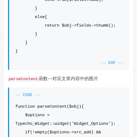
        }

        else{

            return $obj->fields->thumb();    

        }

    }

函数---对应文章内容中的图片
parseContent
function parseContent($obj){

    $options = 
Typecho_Widget::widget('Widget_Options');

    if(!empty($options->src_add) && 