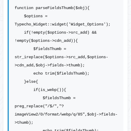
function parseFieldsThumb($obj){

    $options = 
Typecho_Widget::widget('Widget_Options');

    if(!empty($options->src_add) && 
!empty($options->cdn_add)){

        $fieldsThumb = 
str_ireplace($options->src_add,$options-
>cdn_add,$obj->fields->thumb);

        echo trim($fieldsThumb);

    }else{

        if(is_webp()){

            $fieldsThumb = 
preg_replace("/$/","?
imageView2/0/format/webp/q/85",$obj->fields-
>thumb);

            echo trim($fieldsThumb);
