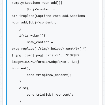
!empty($options->cdn_add)){

        $obj->content = 
str_ireplace($options->src_add,$options-
>cdn_add,$obj->content);

    }

    if(is_webp()){

        $new_content = 
preg_replace('/(img\.heiybb\.com\/)+(.*)
(.jpg|.jpeg|.png|.gif)+/i', '$1$2$3?
imageView2/0/format/webp/q/85', $obj-
>content);

        echo trim($new_content);

    }

    else{

        echo trim($obj->content);

    }
