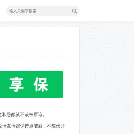
意和愚蠢就不该被原谅。
爱情友情都保持点洁癖，不随便开