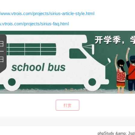
//www.vtrois.com/projects/sirius-article-style.html
.vtrois.com/projects/sirius-faq.html
打赏
phpStudy &amp; 