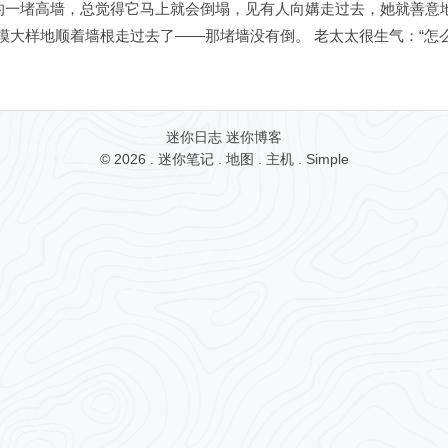
的一堵高墙，总觉得它马上就会倒塌，见有人向媾走过去，她就善意地
大样地顺着墙根走过去了——那堵墙没有倒。 老太太很生气：“怎么不
迷你日志
迷你博客
© 2026 .
迷你笔记
.
地图
.
主机
.
Simple