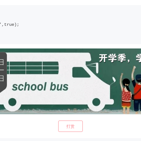
',true);
打赏