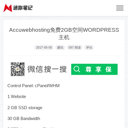
Accuwebhosting免费2GB空间WORDPRESS
主机
2017-05-05
建站
597
阅读
评论
Control Panel: cPanel/WHM
1 Website
2 GB SSD storage
30 GB Bandwidth