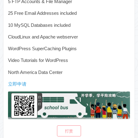
5 FTP Accounts & File Manager
25 Free Email Addresses included
10 MySQL Databases included
CloudLinux and Apache webserver
WordPress SuperCaching Plugins
Video Tutorials for WordPress
North America Data Center
立即申请
打赏