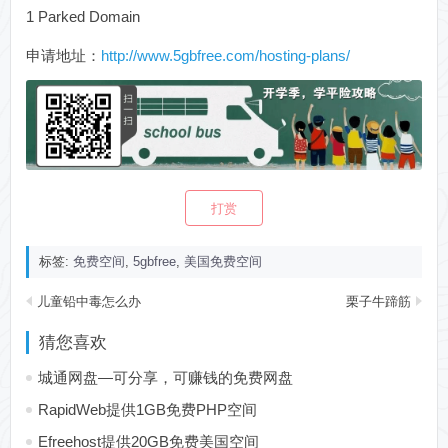
1 Parked Domain
申请地址：
http://www.5gbfree.com/hosting-plans/
打赏
标签:
免费空间
,
5gbfree
,
美国免费空间
儿童铅中毒怎么办
栗子牛蹄筋
猜您喜欢
城通网盘—可分享，可赚钱的免费网盘
RapidWeb提供1GB免费PHP空间
Efreehost提供20GB免费美国空间