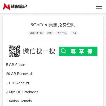
5GbFree美国免费空间
2017-05-06
建站
520
阅读
评论
5 GB Space
20 GB Bandwidth
1 FTP Account
3 MySQL Databases
1 Addon Domain