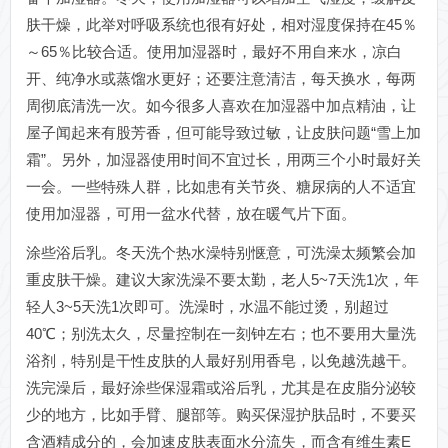
肤干燥，此举对呼吸系统也很有好处，相对湿度保持在45％
～65％比较合适。使用加湿器时，最好不用自来水，凉白
开、纯净水或蒸馏水更好；还要注意清洁，每天换水，每两
周彻底清洗一次。如今很多人喜欢在加湿器中加点精油，让
屋子闻起来有股芳香，但可能导致过敏，让皮肤问题“雪上加
霜”。另外，加湿器使用时间不宜过长，用两三个小时最好关
一会。一些特殊人群，比如患有关节炎、糖尿病的人不适宜
使用加湿器，可用一盆水代替，放在暖气片下面。
涂些浴后乳。冬天洗个热水澡特别惬意，可洗澡太频繁会加
重皮肤干燥。建议大家洗澡不要太勤，老人5~7天洗1次，年
轻人3~5天洗1次即可。洗澡时，水温不能过烫，别超过
40℃；别洗太久，尽量控制在一刻钟左右；也不要用大量洗
浴剂，特别是干性皮肤的人最好别用香皂，以免越洗越干。
洗完澡后，最好涂些保湿霜或浴后乳，尤其是在皮脂分泌较
少的地方，比如手臂、腿部等。购买保湿护肤品时，不要买
含酒精成分的，会加速皮肤表面水分流失，而含有维生素E