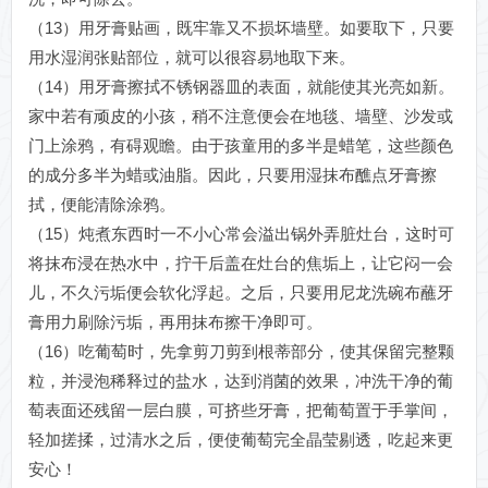
（13）用牙膏贴画，既牢靠又不损坏墙壁。如要取下，只要
用水湿润张贴部位，就可以很容易地取下来。
（14）用牙膏擦拭不锈钢器皿的表面，就能使其光亮如新。
家中若有顽皮的小孩，稍不注意便会在地毯、墙壁、沙发或
门上涂鸦，有碍观瞻。由于孩童用的多半是蜡笔，这些颜色
的成分多半为蜡或油脂。因此，只要用湿抹布醮点牙膏擦
拭，便能清除涂鸦。
（15）炖煮东西时一不小心常会溢出锅外弄脏灶台，这时可
将抹布浸在热水中，拧干后盖在灶台的焦垢上，让它闷一会
儿，不久污垢便会软化浮起。之后，只要用尼龙洗碗布蘸牙
膏用力刷除污垢，再用抹布擦干净即可。
（16）吃葡萄时，先拿剪刀剪到根蒂部分，使其保留完整颗
粒，并浸泡稀释过的盐水，达到消菌的效果，冲洗干净的葡
萄表面还残留一层白膜，可挤些牙膏，把葡萄置于手掌间，
轻加搓揉，过清水之后，便使葡萄完全晶莹剔透，吃起来更
安心！