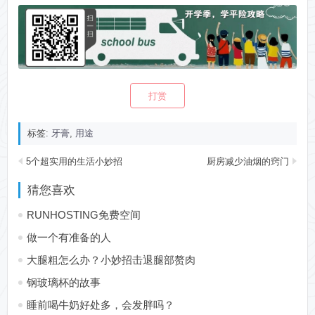
打赏
标签:
牙膏
,
用途
5个超实用的生活小妙招
厨房减少油烟的窍门
猜您喜欢
RUNHOSTING免费空间
做一个有准备的人
大腿粗怎么办？小妙招击退腿部赘肉
钢玻璃杯的故事
睡前喝牛奶好处多，会发胖吗？