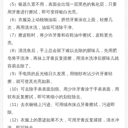
（5）银器久置不用，表面会出现一层黑色的氧化层，只要
用牙膏进行擦拭，即可变得银白光亮。
（6）衣服染上动植物油垢，挤些牙膏涂在上面，轻擦几
次，再用清水洗，油垢可清除干净。
（7）擦皮鞋时，将少许牙膏和在鞋油中擦拭，皮鞋更光
亮。
（8）清洗鱼后，手上总会留下难以去除的腥味儿，先用肥
皂将手洗净，再抹上牙膏反复搓擦，用清水洗净后腥味儿就
容易去除了。
（9）手电筒的反光镜日久发黑，用细纱布沾少许牙膏轻
擦，就可使其光亮如新。
（10）可去除手表表面划痕。用少许牙膏涂于手表表面，用
软布反复擦拭，即可将细小的划纹除去。
（11）去衣橱镜上污迹。可用绒布抹点牙膏擦拭，污迹即
除。
（12）衣服上的墨迹如果不大，可用牙膏反复揉搓，清水冲
洗，即可除去。